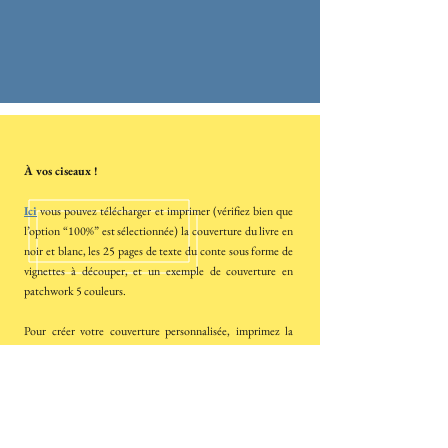
À vos ciseaux !
Ici
vous pouvez télécharger et imprimer (vérifiez bien que
l’option “100%” est sélectionnée) la couverture du livre en
noir et blanc, les 25 pages de texte du conte sous forme de
vignettes à découper, et un exemple de couverture en
patchwork 5 couleurs.
Pour créer votre couverture personnalisée, imprimez la
page 1 de ce PDF sur une feuille A4 blanche pour faire le
fond, puis sur 1 à 7 feuilles A4 couleur. Découpez les
formes selon les traits noirs et collez-les sur le fond.
Vous pouvez également imprimer le PDF du conte (64