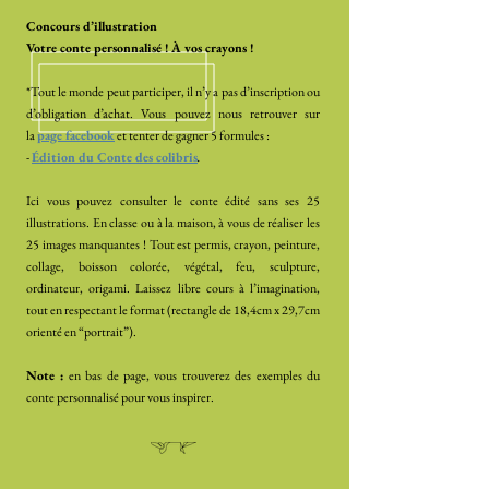
Concours d’illustration
Votre conte personnalisé !
À vos crayons !
*Tout le monde peut participer, il n’y a pas d’inscription ou
d’obligation d’achat. Vous pouvez nous retrouver sur
la
page facebook
et tenter de gagner 5 formules :
-
Édition du Conte des colibris
.
Ici vous pouvez consulter le conte édité sans ses 25
illustrations. En classe ou à la maison, à vous de réaliser les
25 images manquantes !
Tout est permis, crayon, peinture,
collage, boisson colorée, végétal, feu, sculpture,
ordinateur, origami. Laissez libre cours à l’imagination,
tout en respectant le format (rectangle de 18,4cm x 29,7cm
orienté en “portrait”).
Note :
en bas de page, vous trouverez des exemples du
conte personnalisé pour vous inspirer.